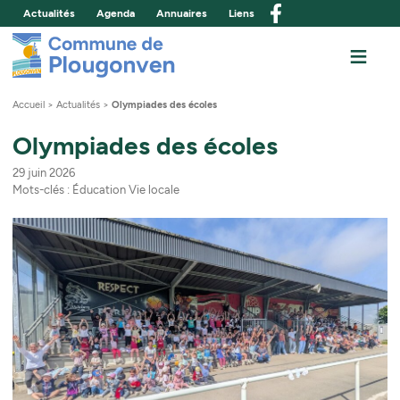
Actualités
Agenda
Annuaires
Liens
Commune de Plou
≡
M
Accueil
>
Actualités
>
Olympiades des écoles
Olympiades des écoles
29 juin 2026
Mots-clés :
Éducation
Vie locale